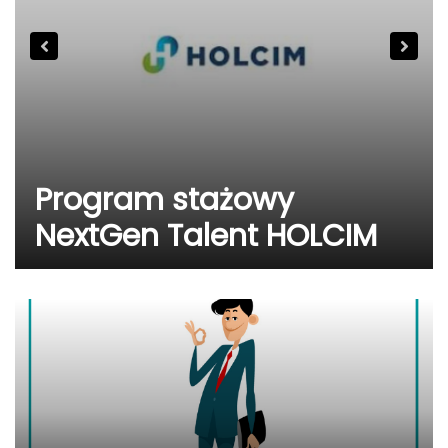
Cykl spotkań
zawodowych z doradcą
zawodowym