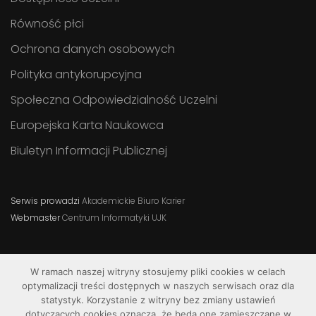
Równość płci
Ochrona danych osobowych
Polityka antykorupcyjna
Społeczna Odpowiedzialność Uczelni
Europejska Karta Naukowca
Biuletyn Informacji Publicznej
Serwis prowadzi
Akademickie Biuro Karier
Webmaster
Centrum Informatyki UJK
W ramach naszej witryny stosujemy pliki cookies w celach
optymalizacji treści dostępnych w naszych serwisach oraz dla
statystyk. Korzystanie z witryny bez zmiany ustawień
dotyczących cookies oznacza, że będą one zamieszczane w