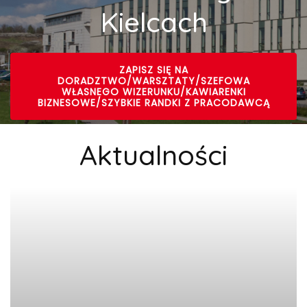
Kielcach
ZAPISZ SIĘ NA
DORADZTWO/WARSZTATY/SZEFOWA
WŁASNEGO WIZERUNKU/KAWIARENKI
BIZNESOWE/SZYBKIE RANDKI Z PRACODAWCĄ
Aktualności