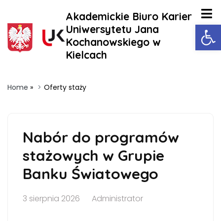
Akademickie Biuro Karier
Ot
Uniwersytetu Jana
Kochanowskiego w
Kielcach
Home
»
Oferty staży
Nabór do programów
stażowych w Grupie
Banku Światowego
3 sierpnia 2026
Administrator