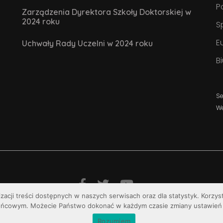
P
Zarządzenia Dyrektora Szkoły Doktorskiej w
2024 roku
S
E
Uchwały Rady Uczelni w 2024 roku
B
Se
W
izacji treści dostępnych w naszych serwisach oraz dla statystyk. Korzy
© Uniwersytet Jana Kochanowskiego w Kielcach
ońcowym. Możecie Państwo dokonać w każdym czasie zmiany ustawień 
Rozumiem