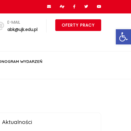
E-MAIL
OFERTY PRACY
Ot
abk@ujk.edu.pl
ONOGRAM WYDARZEŃ
Aktualności