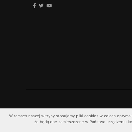
W ramach naszej witryny stosujemy pliki cookies w celach optymal
że będą one zamieszczane w Państwa urządzeniu k