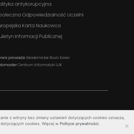
olityka antykorupcyjna
połeczna Odpowiedzialność Uczelni
uropejska Karta Naukowca
iuletyn Informacji Publicznej
rwis prowadzi
Akademickie Biuro Karier
ebmaster
Centrum Informatyki UJK
stanie z witryny bez zmiany ustawień dotyczących cookies oznacza,
dotyczących cookies. Więcej w
Polityce prywatności
.