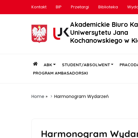
Kontakt
BIP
Przetargi
Biblioteka
Wyda
Akademickie Biuro Ka
Uniwersytetu Jana
Kochanowskiego w Ki
ABK
STUDENT/ABSOLWENT
PRACOD
PROGRAM AMBASADORSKI
Home
»
Harmonogram Wydarzeń
Harmonogram Wyda