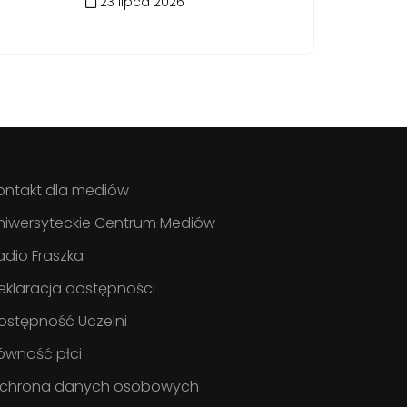
23 lipca 2026
ontakt dla mediów
niwersyteckie Centrum Mediów
adio Fraszka
eklaracja dostępności
ostępność Uczelni
ówność płci
chrona danych osobowych