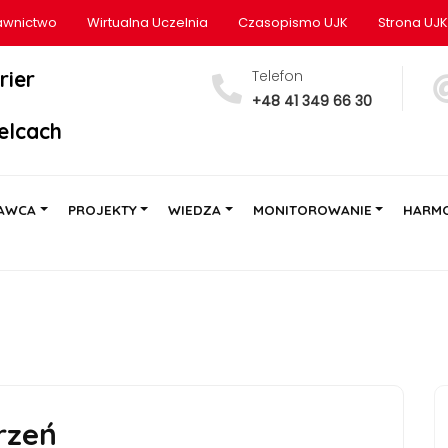
wnictwo
Wirtualna Uczelnia
Czasopismo UJK
Strona UJK
rier
Telefon
+48 41 349 66 30
elcach
AWCA
PROJEKTY
WIEDZA
MONITOROWANIE
HARM
rzeń