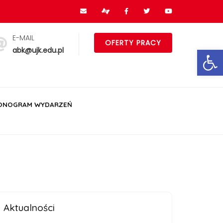
E-MAIL
OFERTY PRACY
Ot
abk@ujk.edu.pl
ONOGRAM WYDARZEŃ
Aktualności