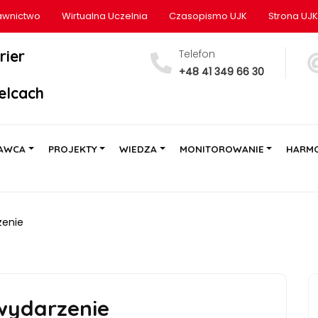
wnictwo
Wirtualna Uczelnia
Czasopismo UJK
Strona UJK
rier
Telefon
+48 41 349 66 30
elcach
AWCA
PROJEKTY
WIEDZA
MONITOROWANIE
HARM
zenie
wydarzenie