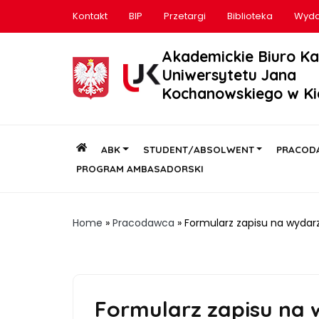
Kontakt
BIP
Przetargi
Biblioteka
Wyda
Akademickie Biuro Ka
Uniwersytetu Jana
Kochanowskiego w Ki
ABK
STUDENT/ABSOLWENT
PRACOD
PROGRAM AMBASADORSKI
Home
»
Pracodawca
»
Formularz zapisu na wydar
Formularz zapisu na 