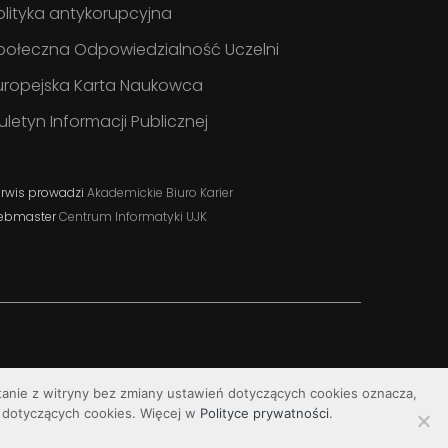
olityka antykorupcyjna
połeczna Odpowiedzialność Uczelni
uropejska Karta Naukowca
iuletyn Informacji Publicznej
rwis prowadzi
Akademickie Biuro Karier
ebmaster
Centrum Informatyki UJK
stanie z witryny bez zmiany ustawień dotyczących cookies oznacza,
dotyczących cookies. Więcej w
Polityce prywatności
.