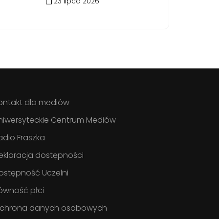
23 lipca 2026
ontakt dla mediów
niwersyteckie Centrum Mediów
adio Fraszka
eklaracja dostępności
ostępność Uczelni
ówność płci
chrona danych osobowych