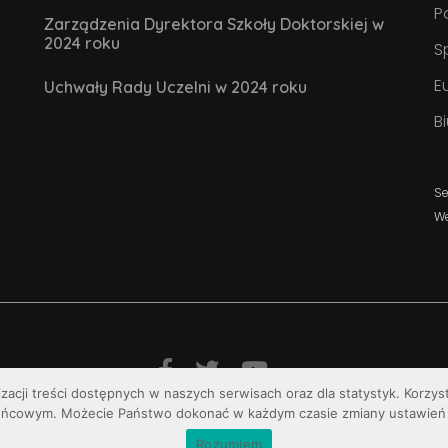
P
Zarządzenia Dyrektora Szkoły Doktorskiej w
2024 roku
S
E
Uchwały Rady Uczelni w 2024 roku
B
Se
W
izacji treści dostępnych w naszych serwisach oraz dla statystyk. Korzy
© Uniwersytet Jana Kochanowskiego w Kielcach
ońcowym. Możecie Państwo dokonać w każdym czasie zmiany ustawień 
Rozumiem