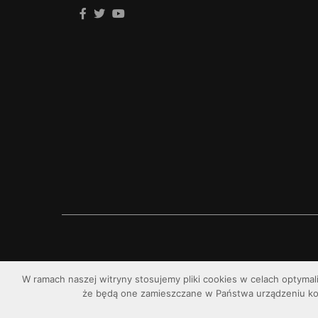
W ramach naszej witryny stosujemy pliki cookies w celach optymal
że będą one zamieszczane w Państwa urządzeniu k