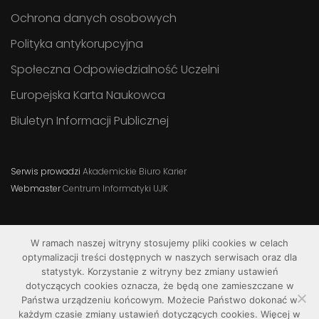
Ochrona danych osobowych
Polityka antykorupcyjna
Społeczna Odpowiedzialność Uczelni
Europejska Karta Naukowca
Biuletyn Informacji Publicznej
Serwis prowadzi
Akademickie Biuro Karier
Webmaster
Centrum Informatyki UJK
W ramach naszej witryny stosujemy pliki cookies w celach
optymalizacji treści dostępnych w naszych serwisach oraz dla
statystyk. Korzystanie z witryny bez zmiany ustawień
dotyczących cookies oznacza, że będą one zamieszczane w
Państwa urządzeniu końcowym. Możecie Państwo dokonać w
każdym czasie zmiany ustawień dotyczących cookies. Więcej w