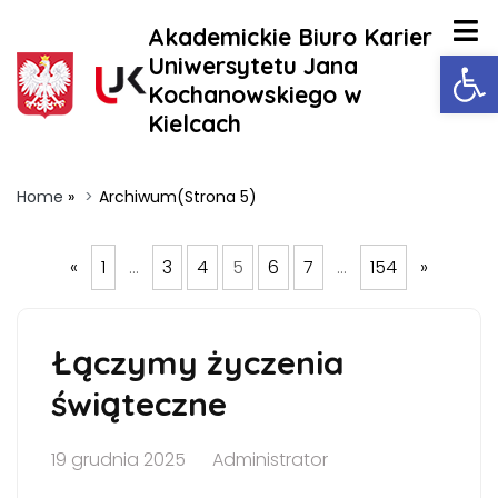
Akademickie Biuro Karier
Ot
Uniwersytetu Jana
Kochanowskiego w
Kielcach
Home
»
Archiwum
(Strona 5)
«
1
…
3
4
5
6
7
…
154
»
Łączymy życzenia
świąteczne
19 grudnia 2025
Administrator