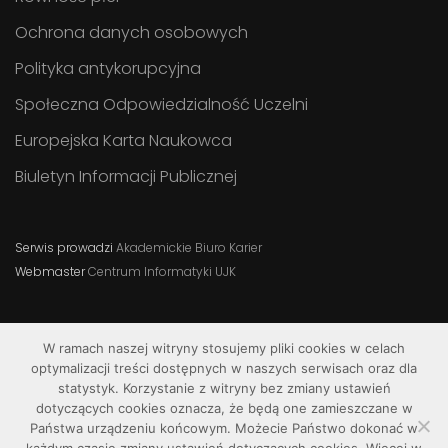
Ochrona danych osobowych
Polityka antykorupcyjna
Społeczna Odpowiedzialność Uczelni
Europejska Karta Naukowca
Biuletyn Informacji Publicznej
Serwis prowadzi
Akademickie Biuro Karier
Webmaster
Centrum Informatyki UJK
W ramach naszej witryny stosujemy pliki cookies w celach
optymalizacji treści dostępnych w naszych serwisach oraz dla
statystyk. Korzystanie z witryny bez zmiany ustawień
dotyczących cookies oznacza, że będą one zamieszczane w
Państwa urządzeniu końcowym. Możecie Państwo dokonać w