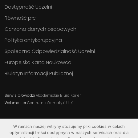
Dostępność Uczelni
Równość płci
Ochrona danych osobowych
Polityka antykorupcyjna
Społeczna Odpowiedzialność Uczelni
Europejska Karta Naukowca
Biuletyn Informacji Publicznej
Serwis prowadzi
Akademickie Biuro Karier
Webmaster
Centrum Informatyki UJK
W ramach naszej witryny stosujemy pliki cookies w celach
optymalizacji treści dostępnych w naszych serwisach oraz dla