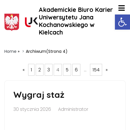
Akademickie Biuro Karier
Ot
Uniwersytetu Jana
Kochanowskiego w
Kielcach
Home
»
Archiwum
(Strona 4)
«
1
2
3
4
5
6
…
154
»
Wygraj staż
30 stycznia 2026
Administrator