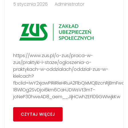
5 stycznia 2026
Administrator
https://www.zus.pl/o-zus/praca-w-
zus/praktyki-i-staze/ogloszenia-o-
praktykach-w-oddzialach/oddzial-zus-w-
kielcach?
fbclid=IwY2xjawPIRiRleHRuA2FlbQIxMQBzcnRjBmFw
18WlOg2SvDjoi6km6CaHJDWsVt3mT-
joNeP30hweAD8_aem__JIjHCwhZEFl09GWIwjkKw
CZYTAJ WIĘCEJ