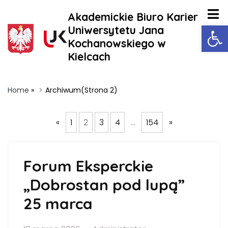
Akademickie Biuro Karier
Ot
Uniwersytetu Jana
Kochanowskiego w
Kielcach
Home
»
Archiwum
(Strona 2)
«
1
2
3
4
…
154
»
Forum Eksperckie
„Dobrostan pod lupą”
25 marca