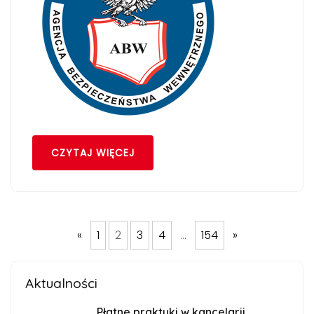
CZYTAJ WIĘCEJ
«
1
2
3
4
…
154
»
Aktualności
Płatne praktyki w kancelarii