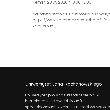
Termin: 20.05.2026 r. 10:00-12:00
Na naszej stronie FB jest możliwość wery
https://www.facebook.com/photo/?fbi
Zapraszamy.
Uniwersytet Jana Kochanowskiego
Uniwersytet prowadzi kształcenie na 58
kierunkach studiów i blisko 150
specjalnościach z zakresu niemal wszystkich