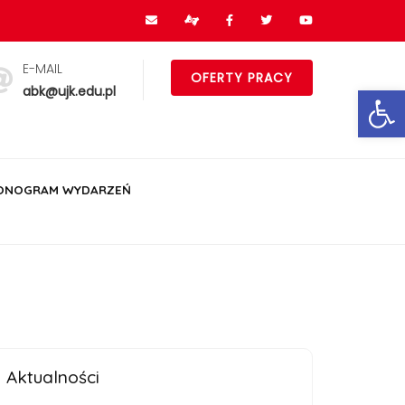
E-MAIL
OFERTY PRACY
Ot
abk@ujk.edu.pl
ONOGRAM WYDARZEŃ
Aktualności