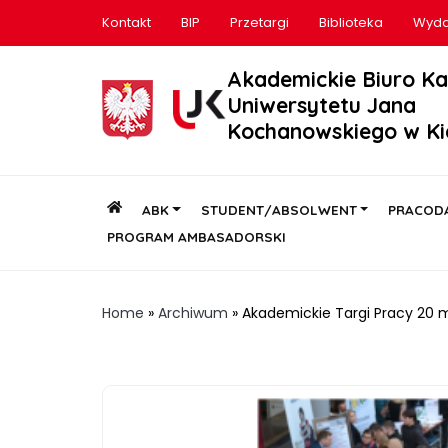
Kontakt
BIP
Przetargi
Biblioteka
Wyda
Akademickie Biuro Ka
Uniwersytetu Jana
Kochanowskiego w Ki
ABK
STUDENT/ABSOLWENT
PRACOD
PROGRAM AMBASADORSKI
Home
»
Archiwum
»
Akademickie Targi Pracy 20 m