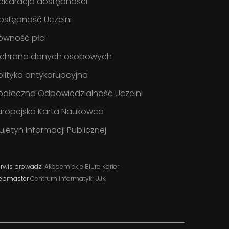
eklaracja dostępności
ostępność Uczelni
ówność płci
chrona danych osobowych
olityka antykorupcyjna
połeczna Odpowiedzialność Uczelni
uropejska Karta Naukowca
iuletyn Informacji Publicznej
rwis prowadzi
Akademickie Biuro Karier
ebmaster
Centrum Informatyki UJK