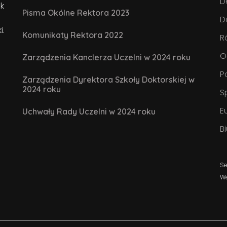
D
k
Pisma Okólne Rektora 2023
D
i.
Komunikaty Rektora 2022
R
O
Zarządzenia Kanclerza Uczelni w 2024 roku
P
Zarządzenia Dyrektora Szkoły Doktorskiej w
2024 roku
S
E
Uchwały Rady Uczelni w 2024 roku
B
Se
W