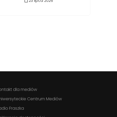
23 lipca 2026
ontakt dla mediów
niwersyteckie Centrum Mediów
adio Fraszka