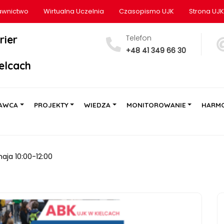
wnictwo
Wirtualna Uczelnia
Czasopismo UJK
Strona UJK
rier
Telefon
+48 41 349 66 30
elcach
AWCA
PROJEKTY
WIEDZA
MONITOROWANIE
HARM
aja 10:00-12:00