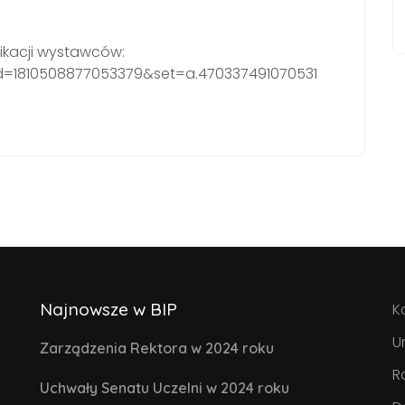
fikacji wystawców:
d=1810508877053379&set=a.470337491070531
Najnowsze w BIP
K
U
Zarządzenia Rektora w 2024 roku
R
Uchwały Senatu Uczelni w 2024 roku