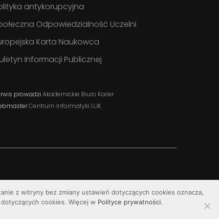
olityka antykorupcyjna
połeczna Odpowiedzialność Uczelni
uropejska Karta Naukowca
iuletyn Informacji Publicznej
rwis prowadzi
Akademickie Biuro Karier
ebmaster
Centrum Informatyki UJK
stanie z witryny bez zmiany ustawień dotyczących cookies oznacza,
dotyczących cookies. Więcej w
Polityce prywatności
.