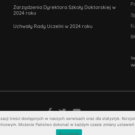
P
Zarządzenia Dyrektora Szkoły Doktorskiej w
2024 roku
S
E
Uchwały Rady Uczelni w 2024 roku
B
Se
W
izacji treści dostępnych w naszych serwisach oraz dla statystyk. Korzy
© Uniwersytet Jana Kochanowskiego w Kielcach
ońcowym. Możecie Państwo dokonać w każdym czasie zmiany ustawień 
Rozumiem