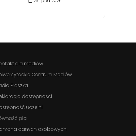
23 lipca 2026
ontakt dla mediów
niwersyteckie Centrum Mediów
adio Fraszka
eklaracja dostępności
ostępność Uczelni
ówność płci
chrona danych osobowych