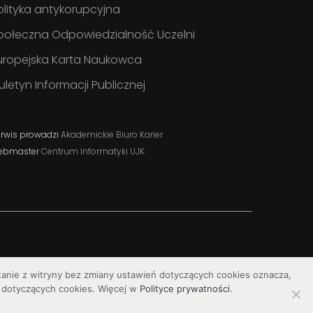
olityka antykorupcyjna
połeczna Odpowiedzialność Uczelni
uropejska Karta Naukowca
iuletyn Informacji Publicznej
rwis prowadzi
Akademickie Biuro Karier
ebmaster
Centrum Informatyki UJK
stanie z witryny bez zmiany ustawień dotyczących cookies oznacza,
dotyczących cookies. Więcej w
Polityce prywatności
.