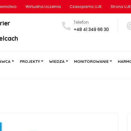
wnictwo
Wirtualna Uczelnia
Czasopismo UJK
Strona UJK
rier
Telefon
+48 41 349 66 30
elcach
AWCA
PROJEKTY
WIEDZA
MONITOROWANIE
HARM