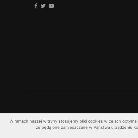
W ramach naszej witryny stosujemy pliki cookies w celach optymal
że będą one zamieszczane w Państwa urządzeniu k