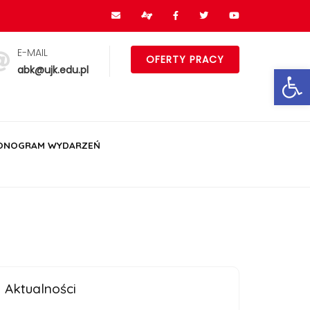
E-MAIL
OFERTY PRACY
Ot
abk@ujk.edu.pl
ONOGRAM WYDARZEŃ
Aktualności