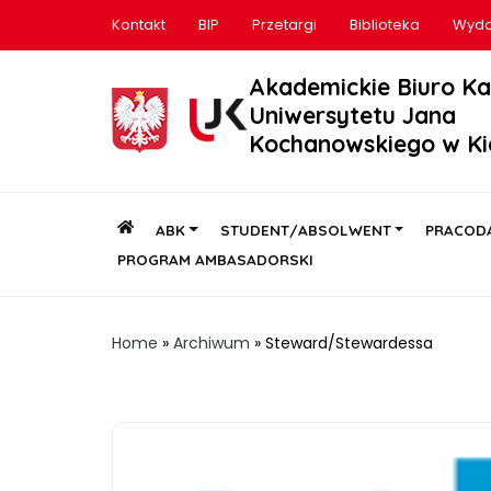
Kontakt
BIP
Przetargi
Biblioteka
Wyda
Akademickie Biuro Ka
Uniwersytetu Jana
Kochanowskiego w Ki
ABK
STUDENT/ABSOLWENT
PRACOD
PROGRAM AMBASADORSKI
Home
»
Archiwum
»
Steward/Stewardessa