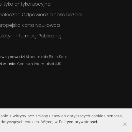
olityka antykorupcyjna
połeczna Odpowiedzialność Uczelni
uropejska Karta Naukowca
iuletyn Informacji Publicznej
rwis prowadzi
Akademickie Biuro Karier
ebmaster
Centrum Informatyki UJK
stanie z witryny bez zmiany ustawień dotyczących cookies oznacza,
dotyczących cookies. Więcej w
Polityce prywatności
.