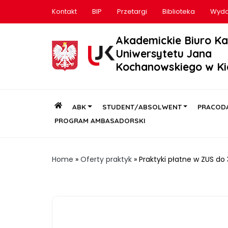
Kontakt
BIP
Przetargi
Biblioteka
Wyda
Akademickie Biuro Ka
Uniwersytetu Jana
Kochanowskiego w Ki
ABK
STUDENT/ABSOLWENT
PRACOD
PROGRAM AMBASADORSKI
Home
»
Oferty praktyk
»
Praktyki płatne w ZUS do