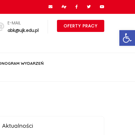
E-MAIL
OFERTY PRACY
Ot
abk@ujk.edu.pl
ONOGRAM WYDARZEŃ
Aktualności