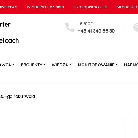
wnictwo
Wirtualna Uczelnia
Czasopismo UJK
Strona UJK
rier
Telefon
+48 41 349 66 30
elcach
AWCA
PROJEKTY
WIEDZA
MONITOROWANIE
HARM
 30-go roku życia