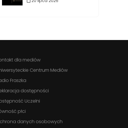
20 lipca 2026
ontakt dla mediów
niwersyteckie Centrum Mediów
adio Fraszka
eklaracja dostępności
ostępność Uczelni
ówność płci
chrona danych osobowych