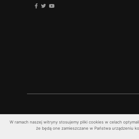
W ramach naszej witryny stosujemy pliki cookies w celach optymal
że będą one zamieszczane w Państwa urządzeniu k