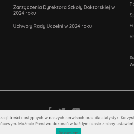
P
Zarządzenia Dyrektora Szkoły Doktorskiej w
2024 roku
S
E
Uchwały Rady Uczelni w 2024 roku
B
Se
W
izacji treści dostępnych w naszych serwisach oraz dla statystyk. Korzy
© Uniwersytet Jana Kochanowskiego w Kielcach
ońcowym. Możecie Państwo dokonać w każdym czasie zmiany ustawień 
Rozumiem