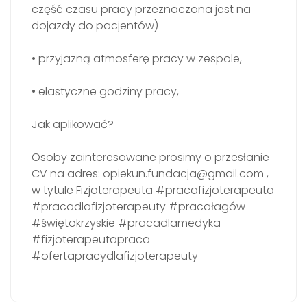
część czasu pracy przeznaczona jest na
dojazdy do pacjentów)
• przyjazną atmosferę pracy w zespole,
• elastyczne godziny pracy,
Jak aplikować?
Osoby zainteresowane prosimy o przesłanie
CV na adres: opiekun.fundacja@gmail.com ,
w tytule Fizjoterapeuta #pracafizjoterapeuta
#pracadlafizjoterapeuty #pracałagów
#świętokrzyskie #pracadlamedyka
#fizjoterapeutapraca
#ofertapracydlafizjoterapeuty