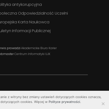
olityka antykorupcyjna
połeczna Odpowiedzialność Uczelni
uropejska Karta Naukowca
iuletyn Informacji Publicznej
rwis prowadzi
Akademickie Biuro Karier
ebmaster
Centrum Informatyki UJK
stanie z witryny bez zmiany ustawień dotyczących cookies oznacza,
dotyczących cookies. Więcej w
Polityce prywatności
.