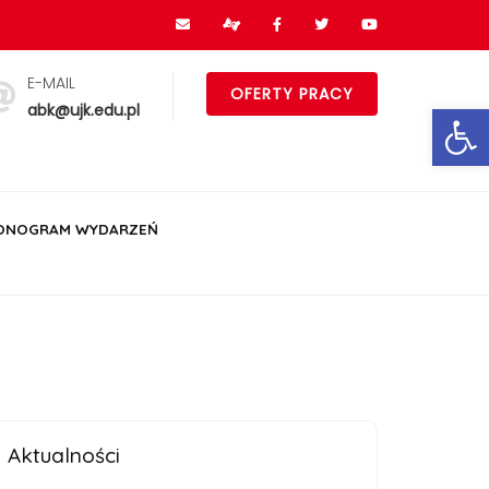
E-MAIL
OFERTY PRACY
Ot
abk@ujk.edu.pl
ONOGRAM WYDARZEŃ
Aktualności