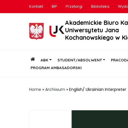
Kontakt
BIP
Przetargi
Biblioteka
Wyda
Akademickie Biuro Ka
Uniwersytetu Jana
Kochanowskiego w Ki
ABK
STUDENT/ABSOLWENT
PRACOD
PROGRAM AMBASADORSKI
Home
»
Archiwum
»
English/ Ukrainian Interpreter