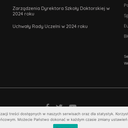
P
Zarządzenia Dyrektora Szkoły Doktorskiej w
2024 roku
S
E
Uchwały Rady Uczelni w 2024 roku
B
Se
W
izacji treści dostępnych w naszych serwisach oraz dla statystyk. Korzy
© Uniwersytet Jana Kochanowskiego w Kielcach
ońcowym. Możecie Państwo dokonać w każdym czasie zmiany ustawień 