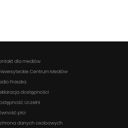
ontakt dla mediów
niwersyteckie Centrum Mediów
adio Fraszka
eklaracja dostępności
ostępność Uczelni
ówność płci
chrona danych osobowych