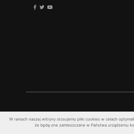
W ramach naszej witryny stosujemy pliki cookies w celach optymal
że będą one zamieszczane w Państwa urządzeniu k