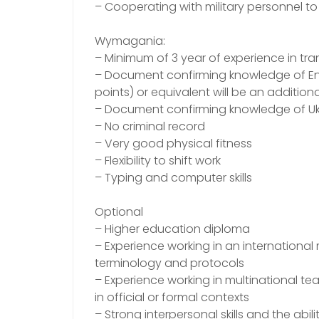
– Cooperating with military personnel t
Wymagania:
– Minimum of 3 year of experience in tran
– Document confirming knowledge of Engl
points) or equivalent will be an additio
– Document confirming knowledge of Ukr
– No criminal record
– Very good physical fitness
– Flexibility to shift work
– Typing and computer skills
Optional
– Higher education diploma
– Experience working in an international m
terminology and protocols
– Experience working in multinational t
in official or formal contexts
– Strong interpersonal skills and the abil