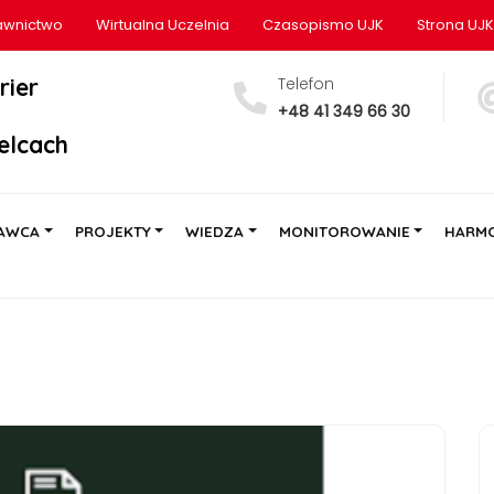
wnictwo
Wirtualna Uczelnia
Czasopismo UJK
Strona UJK
rier
Telefon
+48 41 349 66 30
elcach
AWCA
PROJEKTY
WIEDZA
MONITOROWANIE
HARM