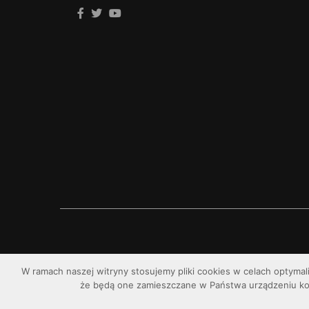
W ramach naszej witryny stosujemy pliki cookies w celach optymal
że będą one zamieszczane w Państwa urządzeniu k