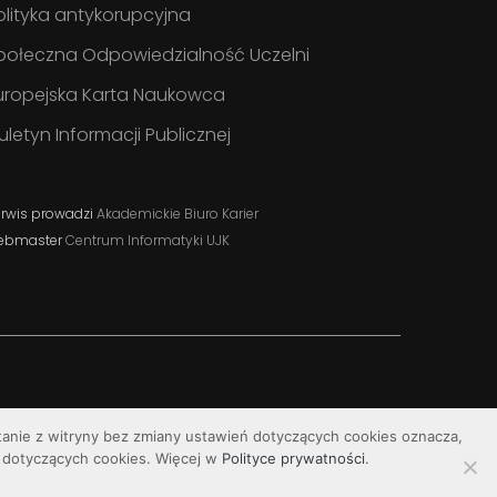
olityka antykorupcyjna
połeczna Odpowiedzialność Uczelni
uropejska Karta Naukowca
iuletyn Informacji Publicznej
rwis prowadzi
Akademickie Biuro Karier
ebmaster
Centrum Informatyki UJK
stanie z witryny bez zmiany ustawień dotyczących cookies oznacza,
dotyczących cookies. Więcej w
Polityce prywatności
.