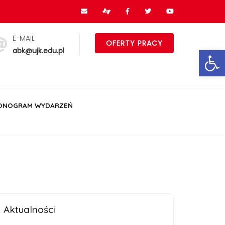
E-MAIL
OFERTY PRACY
Ot
abk@ujk.edu.pl
ONOGRAM WYDARZEŃ
Aktualności