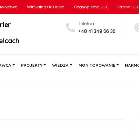
wnictwo
Wirtualna Uczelnia
Czasopismo UJK
Strona UJK
rier
Telefon
+48 41 349 66 30
elcach
AWCA
PROJEKTY
WIEDZA
MONITOROWANIE
HARM