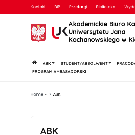
Kontakt
BIP
Przetargi
Biblioteka
Wyda
Akademickie Biuro Ka
Uniwersytetu Jana
Kochanowskiego w Ki
ABK
STUDENT/ABSOLWENT
PRACOD
PROGRAM AMBASADORSKI
Home
»
ABK
ABK