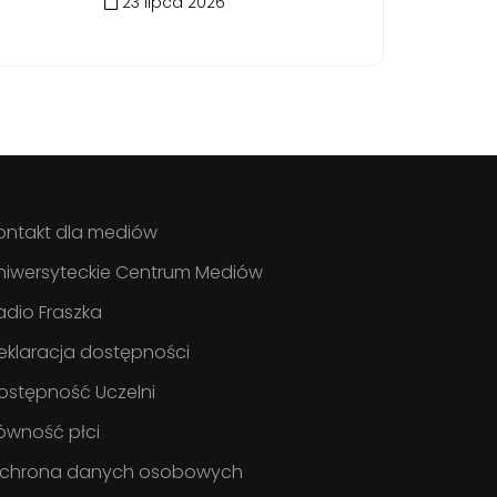
23 lipca 2026
ontakt dla mediów
niwersyteckie Centrum Mediów
adio Fraszka
eklaracja dostępności
ostępność Uczelni
ówność płci
chrona danych osobowych