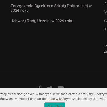
P
Zarządzenia Dyrektora Szkoły Doktorskiej w
2024 roku
S
E
Uchwały Rady Uczelni w 2024 roku
B
Se
W
izacji treści dostępnych w naszych serwisach oraz dla statystyk. Korzy
© Uniwersytet Jana Kochanowskiego w Kielcach
ońcowym. Możecie Państwo dokonać w każdym czasie zmiany ustawień 
Rozumiem